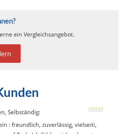
hnen?
gerne ein Vergleichsangebot.
dern
 Kunden
en
, Selbständig
:
 : freundlich, zuverlässig, vielseiti,