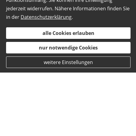
Funktionsumfang. Sie können Ihre Einwilligung
jederzeit widerrufen. Nähere Informationen finden Sie
in der
Datenschutzerklärung
.
alle Cookies erlauben
nur notwendige Cookies
weitere Einstellungen
Baufinanzierung aus
Harpertshausen
Kredite umschulden oder Träume
planen und umsetzen