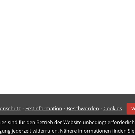
·
·
·
enschutz
Erstinformation
Beschwerden
Cookies
V
es sind für den Betrieb der Website unbedingt erforderlich
gung jederzeit widerrufen. Nähere Informationen finden Sie