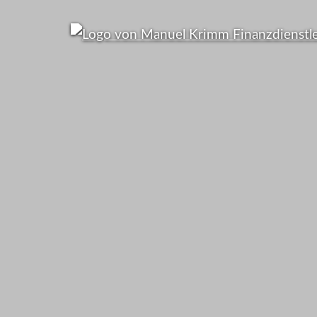
95% d
Bundesbürg
falsch versic