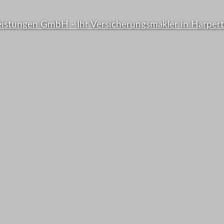
Viele B
er
zahlen 
er sind
Ihre Versi
hert ...