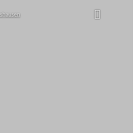
undesbürger
zu viel für
cherungen ...