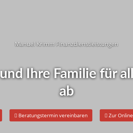
Wie ist d
i Ihnen ?
Manuel Krimm FInanzdienstleistungen
Schnelltest - Je
elbst checken!
 und Ihre Familie für 
ab
Beratungstermin vereinbaren
Zur Onlin