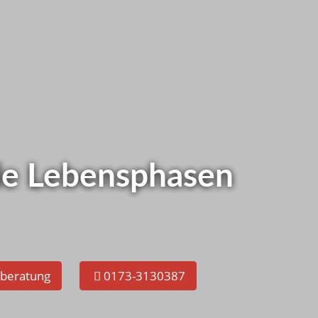
as bei Ihnen ?
tzt gleich selbst checken!
alle Lebensphasen
eberatung
0173-3130387